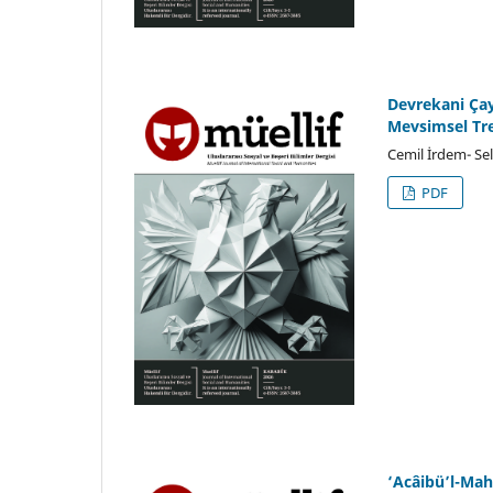
Devrekani Çay
Mevsimsel Tren
Cemil İrdem- Sel
PDF
‘Acâibü’l-Mahl