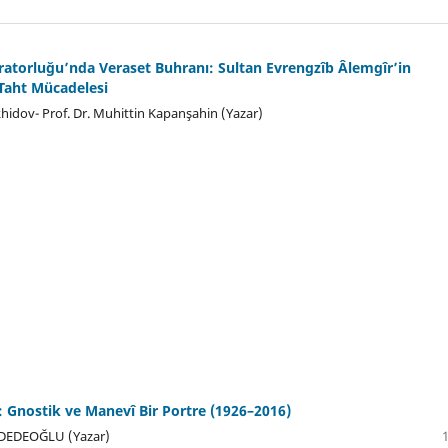
atorluğu’nda Veraset Buhranı: Sultan Evrengzîb Âlemgîr’in
 Taht Mücadelesi
dov- Prof. Dr. Muhittin Kapanşahin (Yazar)
: Gnostik ve Manevî Bir Portre (1926–2016)
DEDEOĞLU (Yazar)