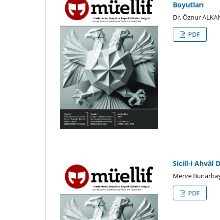
Boyutları
Dr. Öznur ALKAN
PDF
Sicill-i Ahvâ
Merve Bunarbaşı
PDF