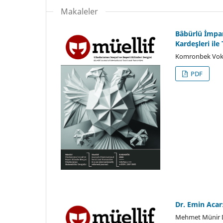
Makaleler
Bâbürlü İmpar
Kardeşleri ile
Komronbek Vokhi
PDF
Dr. Emin Acar
Mehmet Münir 