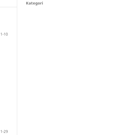
Kategori
1-10
11-29