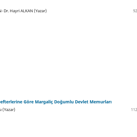
- Dr. Hayri ALKAN (Yazar)
92
l Defterlerine Göre Margaliç Doğumlu Devlet Memurları
 (Yazar)
112