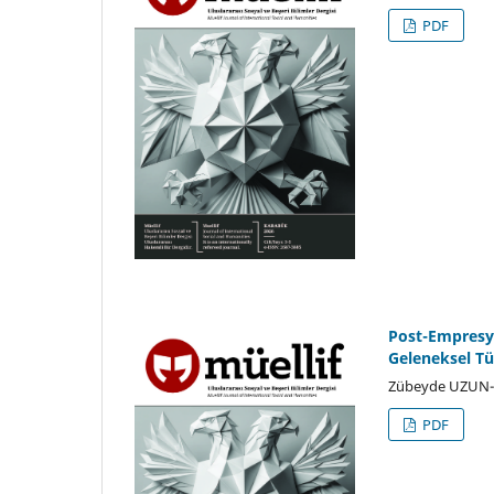
PDF
Post-Empresyo
Geleneksel Tür
Zübeyde UZUN- 
PDF