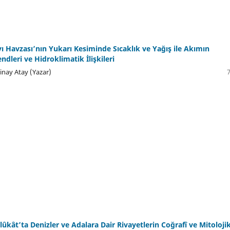
ı Havzası’nın Yukarı Kesiminde Sıcaklık ve Yağış ile Akımın
dleri ve Hidroklimatik İlişkileri
inay Atay (Yazar)
ûkât’ta Denizler ve Adalara Dair Rivayetlerin Coğrafî ve Mitoloji